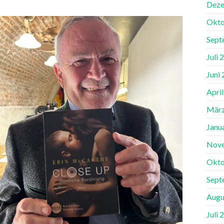
Deze
Okto
Sept
Juli 
Juni
Apri
März
Janu
Nov
Okto
Sept
Augu
Juli 