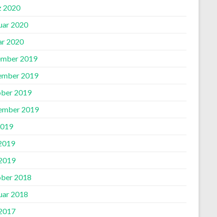
 2020
uar 2020
ar 2020
mber 2019
ember 2019
ber 2019
ember 2019
2019
 2019
2019
ber 2018
uar 2018
2017