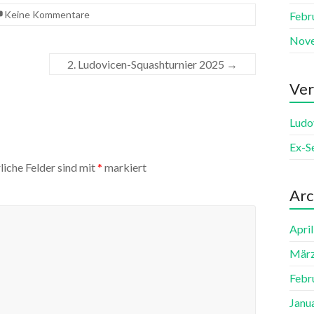
Keine Kommentare
Febr
Nov
2. Ludovicen-Squashturnier 2025
→
Ver
Ludo
Ex-S
liche Felder sind mit
*
markiert
Arc
Apri
März
Febr
Janu