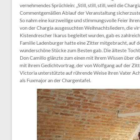
vernehmendes Sprüchlein: „Still, still, still, weil die Charg
Commentgemäßen Ablauf der Veranstaltung sicherzuste
So nahm eine kurzweilige und stimmungsvolle Feier ihre
von der Chargia ausgesuchten Weihnachtsliedern, die vi
Kistendrescher Ikarus begleitet wurden, gab es zahlreic
Familie Ladenburger hatte eine Zitter mitgebracht, auf
wunderschöne Stücke zum Besten gab. Die älteste Toch
Don Camillo glänzte zum einen mit ihrem Wissen über d
mit ihrem Gedichtvortrag, der von Wolfgang auf der Zitt
Victoria unterstützte auf rührende Weise ihren Vater Ach
als Fuxmajor an der Chargentafel.