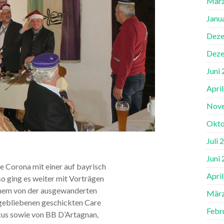
März
Janu
Deze
Deze
Juni
Apri
Nov
Okto
Juli 
Juni
ie Corona mit einer auf bayrisch
Apri
o ging es weiter mit Vorträgen
einem von der ausgewanderten
März
gebliebenen geschickten Care
Febr
us sowie von BB D’Artagnan,