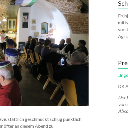
Sch
Früh
mittw
vors
Agri
Pre
„Ingo
DK A
Der 
von 
Abso
is stattlich geschmückt schlug pünktlich
hr öfter an diesem Abend zu