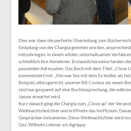
Dies war dann die perfekte Überleitung zum Bücherwichte
Einladung von der Chargia gebeten worden, ansprechend
mitzubringen. In einem wilden, unterhaltsamen Verfahre
schließlich ihre Abnehmer. Erstaunlicherweise fanden d
passenden Adressaten. Das Buch mit dem Titel: „Close Up
kommentiert mit: „Nie war Sex mit dem Ex heißer als bei
Beispiel, altersgerecht, unseren BB Cosinus als neuen Be
sind nun gespannt auf eine Buchbesprechung, die währ
Januar erwartet wird.
Kurz danach ging die Chargia zum „Close up“ der Veranst
Weihnachtslied über und eröffnete das Inoffizium. Danac
Gesprächen beisammen. Diese Weihnachtsfeier wird noch
Gez. Wilhelm Lohmar v/o Agrippa