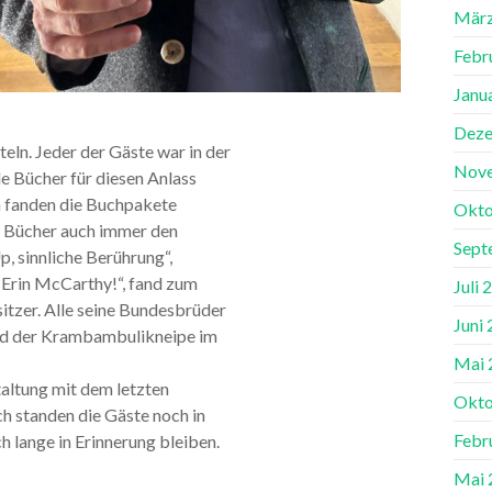
März
Febr
Janu
Deze
ln. Jeder der Gäste war in der
Nov
e Bücher für diesen Anlass
n fanden die Buchpakete
Okto
ie Bücher auch immer den
Sept
, sinnliche Berührung“,
 Erin McCarthy!“, fand zum
Juli 
sitzer. Alle seine Bundesbrüder
Juni
end der Krambambulikneipe im
Mai 
altung mit dem letzten
Okto
h standen die Gäste noch in
Febr
 lange in Erinnerung bleiben.
Mai 