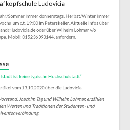
afkopfschule Ludovicia
jahr/Sommer immer donnerstags. Herbst/Winter immer
ochs um c.t. 19:00 im Peterskeller. Aktuelle Infos über
tand@ludovicia.de oder über Wilhelm Lohmar v/o
ppa, Mobil: 015236393144, anfordern.
sse
lstadt ist keine typische Hochschulstadt“
rtikel vom 13.10.2020 über die Ludovicia.
Vorstand, Joachim Tag und Wilhelm Lohmar, erzählen
den Werten und Traditionen der Studenten- und
lventenverbindung.