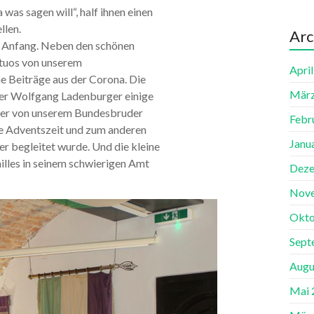
ia was sagen will“, half ihnen einen
llen.
Arc
n Anfang. Neben den schönen
rtuos von unserem
Apri
he Beiträge aus der Corona. Die
März
 der Wolfgang Ladenburger einige
ter von unserem Bundesbruder
Febr
ie Adventszeit und zum anderen
Janu
er begleitet wurde. Und die kleine
illes in seinem schwierigen Amt
Deze
Nov
Okto
Sept
Augu
Mai 