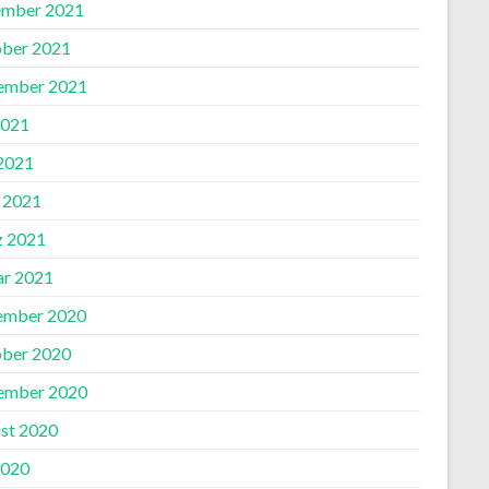
mber 2021
ber 2021
ember 2021
2021
 2021
l 2021
 2021
ar 2021
ember 2020
ber 2020
ember 2020
st 2020
2020