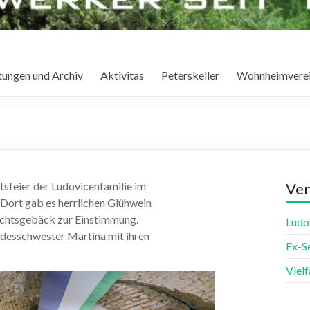
tungen und Archiv
Aktivitas
Peterskeller
Wohnheimvere
tsfeier der Ludovicenfamilie im
Ver
 Dort gab es herrlichen Glühwein
achtsgebäck zur Einstimmung.
Ludo
undesschwester Martina mit ihren
Ex-S
Viel