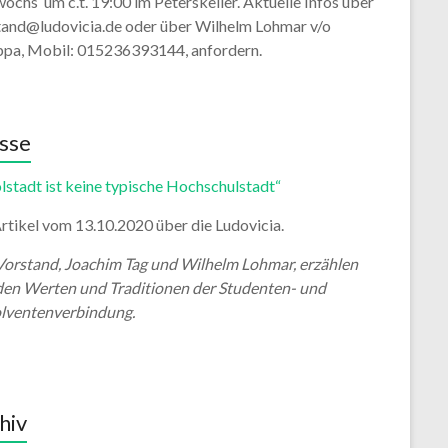
ochs um c.t. 19:00 im Peterskeller. Aktuelle Infos über
tand@ludovicia.de oder über Wilhelm Lohmar v/o
ppa, Mobil: 015236393144, anfordern.
sse
lstadt ist keine typische Hochschulstadt“
rtikel vom 13.10.2020 über die Ludovicia.
Vorstand, Joachim Tag und Wilhelm Lohmar, erzählen
den Werten und Traditionen der Studenten- und
lventenverbindung.
hiv