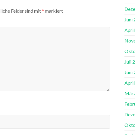
Deze
liche Felder sind mit
*
markiert
Juni
Apri
Nov
Okto
Juli 
Juni
Apri
März
Febr
Deze
Okto