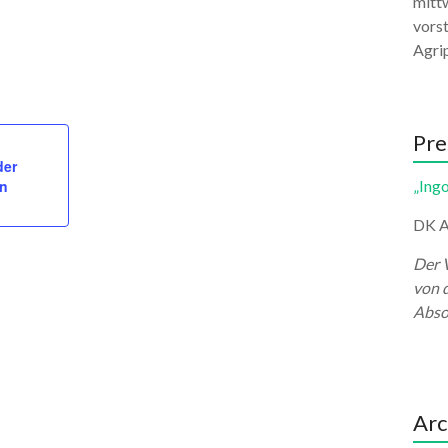
mittw
vors
Agri
Pre
der
en
„Ingo
DK A
Der 
von 
Abso
Arc