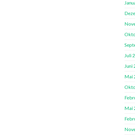
Janu
Deze
Nov
Okto
Sept
Juli 
Juni
Mai 
Okto
Febr
Mai 
Febr
Nov