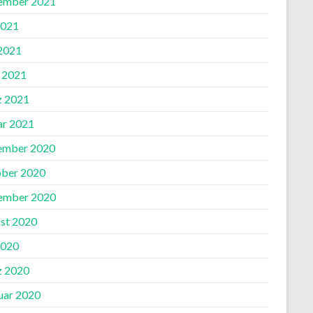
ember 2021
2021
 2021
l 2021
 2021
ar 2021
ember 2020
ber 2020
ember 2020
st 2020
2020
 2020
uar 2020