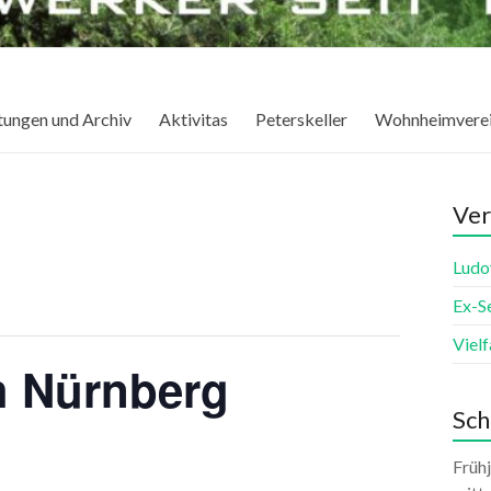
tungen und Archiv
Aktivitas
Peterskeller
Wohnheimvere
Ver
Ludo
Ex-S
Viel
h Nürnberg
Sch
Früh