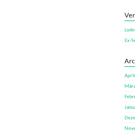
Ver
Ludo
Ex-S
Arc
Apri
März
Febr
Janu
Deze
Nov