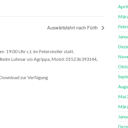
Apri
März
Febr
Auswärtsfahrt nach Fürth
Janu
Deze
19:00 Uhr c.t. im Peterskeller statt.
Nov
lhelm Lohmar v/o Agrippa, Mobil: 015236393144,
Okto
Sept
 Download zur Verfügung
Augu
Mai 
März
Janu
Deze