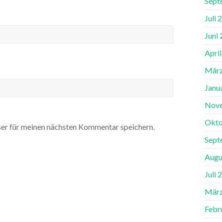
Sept
Juli 
Juni
Apri
März
Janu
Nov
Okto
er für meinen nächsten Kommentar speichern.
Sept
Augu
Juli 
März
Febr