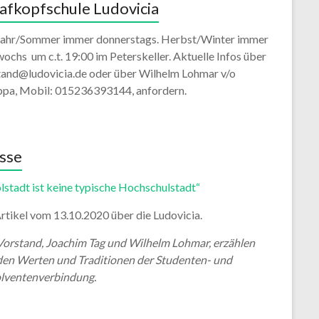
afkopfschule Ludovicia
jahr/Sommer immer donnerstags. Herbst/Winter immer
ochs um c.t. 19:00 im Peterskeller. Aktuelle Infos über
tand@ludovicia.de oder über Wilhelm Lohmar v/o
ppa, Mobil: 015236393144, anfordern.
sse
lstadt ist keine typische Hochschulstadt“
rtikel vom 13.10.2020 über die Ludovicia.
Vorstand, Joachim Tag und Wilhelm Lohmar, erzählen
den Werten und Traditionen der Studenten- und
lventenverbindung.