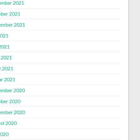
mber 2021
ber 2021
ember 2021
2021
 2021
l 2021
 2021
ar 2021
ember 2020
ber 2020
ember 2020
st 2020
2020