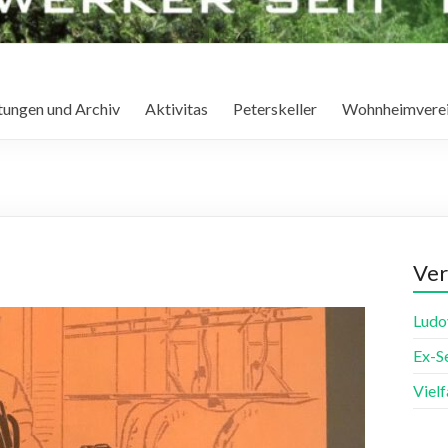
tungen und Archiv
Aktivitas
Peterskeller
Wohnheimvere
Ver
Ludo
Ex-S
Viel