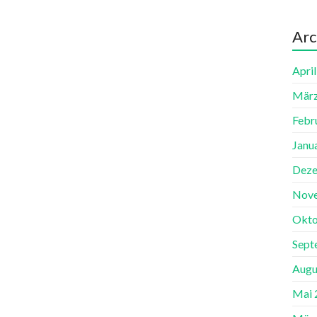
Arc
Apri
März
Febr
Janu
Deze
Nov
Okto
Sept
Augu
Mai 