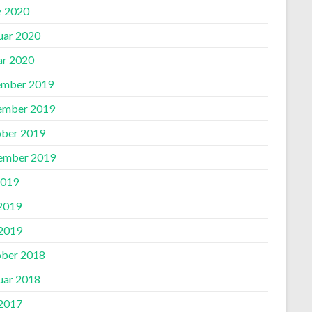
 2020
uar 2020
ar 2020
mber 2019
ember 2019
ber 2019
ember 2019
2019
 2019
2019
ber 2018
uar 2018
2017