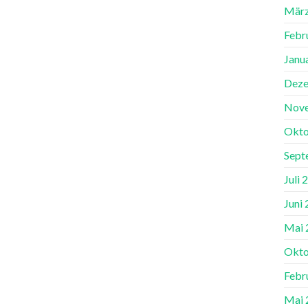
März
Febr
Janu
Deze
Nov
Okto
Sept
Juli 
Juni
Mai 
Okto
Febr
Mai 