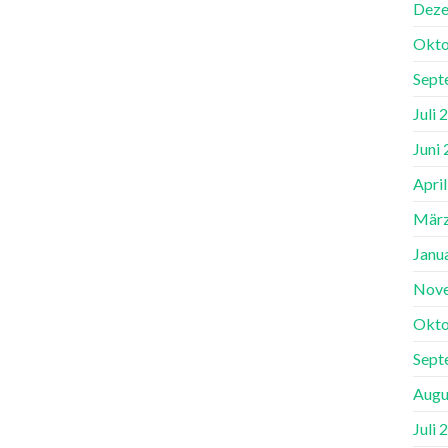
Deze
Okto
Sept
Juli 
Juni
Apri
März
Janu
Nov
Okto
Sept
Augu
Juli 