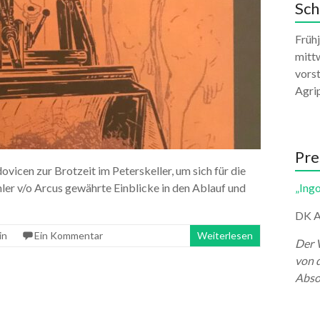
Sch
Früh
mittw
vors
Agri
Pre
ovicen zur Brotzeit im Peterskeller, um sich für die
er v/o Arcus gewährte Einblicke in den Ablauf und
„Ingo
DK A
in
Ein Kommentar
Weiterlesen
Der 
von 
Abso