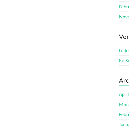
Febr
Nov
Ver
Ludo
Ex-S
Arc
Apri
März
Febr
Janu