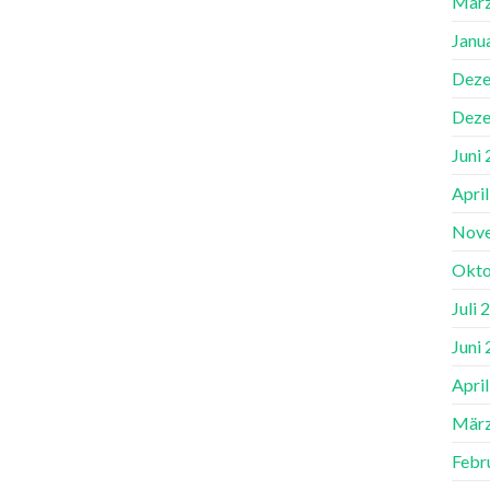
März
Janu
Deze
Deze
Juni
Apri
Nov
Okto
Juli 
Juni
Apri
März
Febr