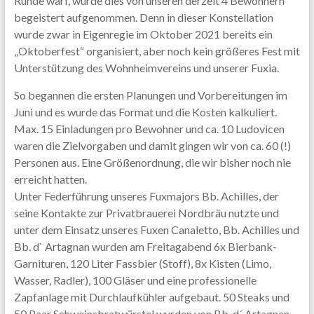
Runde warf, wurde dies von unseren derzeit 4 Bewohnern
begeistert aufgenommen. Denn in dieser Konstellation
wurde zwar in Eigenregie im Oktober 2021 bereits ein
„Oktoberfest“ organisiert, aber noch kein größeres Fest mit
Unterstützung des Wohnheimvereins und unserer Fuxia.
So begannen die ersten Planungen und Vorbereitungen im
Juni und es wurde das Format und die Kosten kalkuliert.
Max. 15 Einladungen pro Bewohner und ca. 10 Ludovicen
waren die Zielvorgaben und damit gingen wir von ca. 60 (!)
Personen aus. Eine Größenordnung, die wir bisher noch nie
erreicht hatten.
Unter Federführung unseres Fuxmajors Bb. Achilles, der
seine Kontakte zur Privatbrauerei Nordbräu nutzte und
unter dem Einsatz unseres Fuxen Canaletto, Bb. Achilles und
Bb. d` Artagnan wurden am Freitagabend 6x Bierbank-
Garnituren, 120 Liter Fassbier (Stoff), 8x Kisten (Limo,
Wasser, Radler), 100 Gläser und eine professionelle
Zapfanlage mit Durchlaufkühler aufgebaut. 50 Steaks und
50 Paar Schweinsbratwürstel wurden von Bb. d´ Artagnan