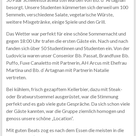
besorgt. Unsere Studenten kümmerten sich derweil um 100
Semmeln, verschiedene Salate, vegetarische Würste,
weitere Mixgetränke, einige Spiele und den Grill.
Das Wetter war perfekt für eine schöne Sommernacht und
gegen 18:00 Uhr trafen die ersten Gäste ein. Nach und nach
fanden sich über 50 Studentinnen und Studenten ein. Von der
Ludovicia waren unser Consenior Bb. Passat, Brandfuxe Bb.
Puffo, Fuxe Canaletto mit Partnerin, AH Arcus mit Ehefrau
Martina und Bb. d`Artagnan mit Partnerin Natalie
vertreten.
Bei kühlem, frisch gezapftem Kellerbier, dazu mit Steak-
oder Bratwurstsemmel ausgerüstet, war die Stimmung
perfekt und es gab viele gute Gespräche. Da sich schon viele
der Gäste kannten, war die Gruppe ziemlich homogen und
genoss unsere schöne „Location“.
Mit guten Beats zog es nach dem Essen die meisten in die