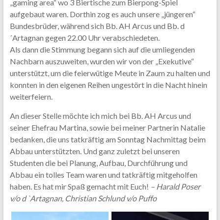
„gaming area“ wo 3 Biertische zum Bierpong-Spiel
aufgebaut waren. Dorthin zog es auch unsere „jüngeren“
Bundesbrüder, während sich Bb. AH Arcus und Bb. d
´Artagnan gegen 22.00 Uhr verabschiedeten.
Als dann die Stimmung begann sich auf die umliegenden
Nachbarn auszuweiten, wurden wir von der „Exekutive“
unterstützt, um die feierwütige Meute in Zaum zu halten und
konnten in den eigenen Reihen ungestört in die Nacht hinein
weiterfeiern.
An dieser Stelle möchte ich mich bei Bb. AH Arcus und
seiner Ehefrau Martina, sowie bei meiner Partnerin Natalie
bedanken, die uns tatkräftig am Sonntag Nachmittag beim
Abbau unterstützten. Und ganz zuletzt bei unseren
Studenten die bei Planung, Aufbau, Durchführung und
Abbau ein tolles Team waren und tatkräftig mitgeholfen
haben. Es hat mir Spaß gemacht mit Euch!
– Harald Poser
v/o d `Artagnan, Christian Schlund v/o Puffo