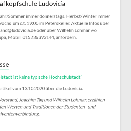
afkopfschule Ludovicia
jahr/Sommer immer donnerstags. Herbst/Winter immer
ochs um c.t. 19:00 im Peterskeller. Aktuelle Infos über
tand@ludovicia.de oder über Wilhelm Lohmar v/o
ppa, Mobil: 015236393144, anfordern.
sse
lstadt ist keine typische Hochschulstadt“
rtikel vom 13.10.2020 über die Ludovicia.
Vorstand, Joachim Tag und Wilhelm Lohmar, erzählen
den Werten und Traditionen der Studenten- und
lventenverbindung.