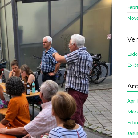
Febr
Nov
Ver
Ludo
Ex-S
Arc
Apri
März
Febr
Janu