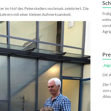
Sch
r im Hof des Peterskellers nochmals zelebriert. Die
Früh
Lehrern mit einer kleinen Aufmerksamkeit.
mittw
vors
Agri
Pre
„Ingo
DK A
Der 
von 
Abso