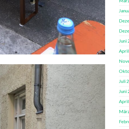
März
Janu
Deze
Deze
Juni
Apri
Nov
Okto
Juli 
Juni
Apri
März
Febr