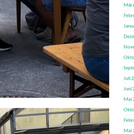
März
Febr
Janu
Deze
Nov
Okto
Sept
Juli 
Juni
Mai 
Okto
Febr
Mai 