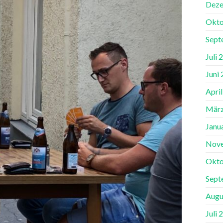
Deze
Okto
Sept
Juli 
Juni
Apri
März
Janu
Nov
Okto
Sept
Augu
Juli 