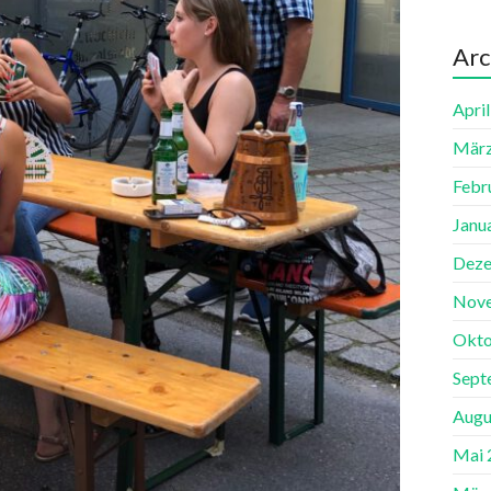
Arc
Apri
März
Febr
Janu
Deze
Nov
Okto
Sept
Augu
Mai 