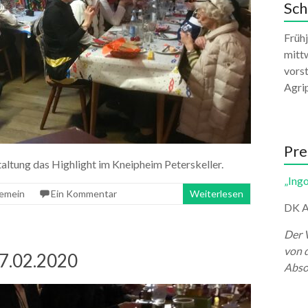
Sch
Früh
mittw
vors
Agri
Pre
taltung das Highlight im Kneipheim Peterskeller.
„Ingo
gemein
Ein Kommentar
Weiterlesen
DK A
Der 
von 
7.02.2020
Abso