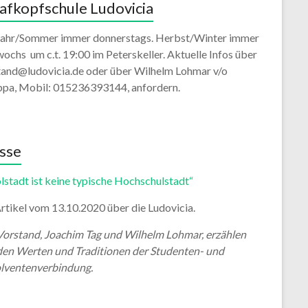
afkopfschule Ludovicia
jahr/Sommer immer donnerstags. Herbst/Winter immer
ochs um c.t. 19:00 im Peterskeller. Aktuelle Infos über
tand@ludovicia.de oder über Wilhelm Lohmar v/o
ppa, Mobil: 015236393144, anfordern.
sse
lstadt ist keine typische Hochschulstadt“
rtikel vom 13.10.2020 über die Ludovicia.
Vorstand, Joachim Tag und Wilhelm Lohmar, erzählen
den Werten und Traditionen der Studenten- und
lventenverbindung.