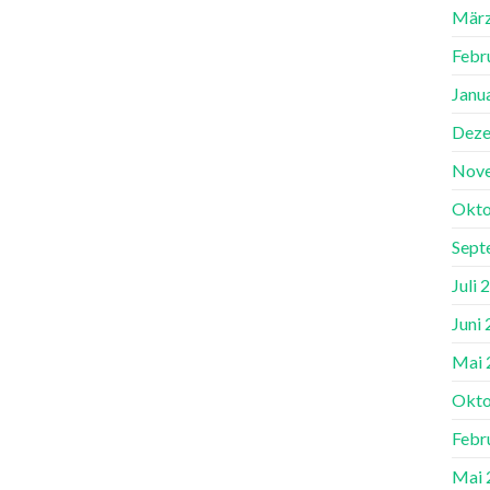
März
Febr
Janu
Deze
Nov
Okto
Sept
Juli 
Juni
Mai 
Okto
Febr
Mai 