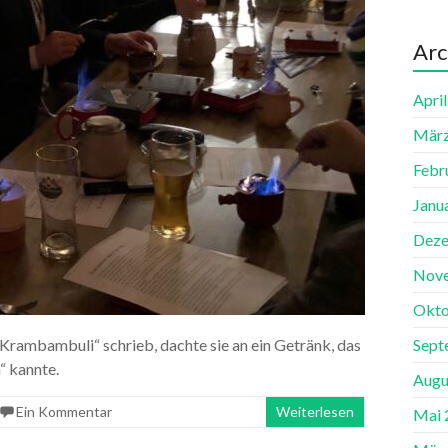
Arc
Apri
März
Febr
Janu
Deze
Nov
Okto
rambambuli“ schrieb, dachte sie an ein Getränk, das
Sept
“ kannte.
Augu
Ein Kommentar
Weiterlesen
Mai 