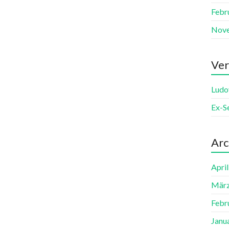
Febr
Nov
Ver
Ludo
Ex-S
Arc
Apri
März
Febr
Janu