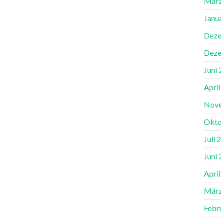
März
Janu
Deze
Deze
Juni
Apri
Nov
Okto
Juli 
Juni
Apri
März
Febr