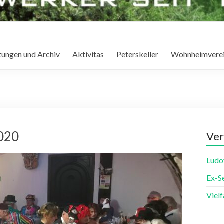
tungen und Archiv
Aktivitas
Peterskeller
Wohnheimvere
020
Ver
Ludo
Ex-S
Viel