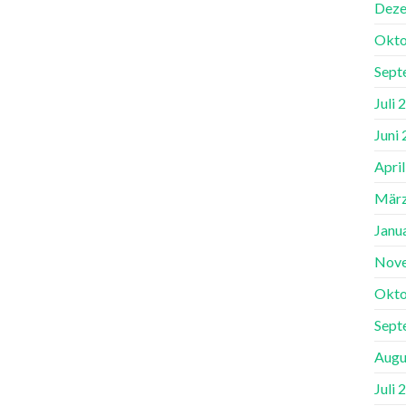
Deze
Okto
Sept
Juli 
Juni
Apri
März
Janu
Nov
Okto
Sept
Augu
Juli 