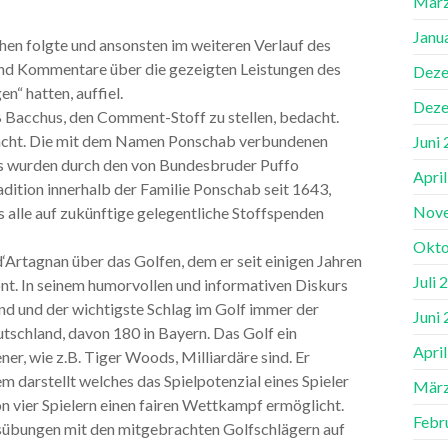
März
Janu
n folgte und ansonsten im weiteren Verlauf des
nd Kommentare über die gezeigten Leistungen des
Deze
en“ hatten, auffiel.
Deze
 Bacchus, den Comment-Stoff zu stellen, bedacht.
bracht. Die mit dem Namen Ponschab verbundenen
Juni
es wurden durch den von Bundesbruder Puffo
Apri
dition innerhalb der Familie Ponschab seit 1643,
Nov
s alle auf zukünftige gelegentliche Stoffspenden
Okto
‘Artagnan über das Golfen, dem er seit einigen Jahren
Juli 
nt. In seinem humorvollen und informativen Diskurs
sind und der wichtigste Schlag im Golf immer der
Juni
utschland, davon 180 in Bayern. Das Golf ein
Apri
er, wie z.B. Tiger Woods, Milliardäre sind. Er
m darstellt welches das Spielpotenzial eines Spieler
März
on vier Spielern einen fairen Wettkampf ermöglicht.
Febr
sübungen mit den mitgebrachten Golfschlägern auf