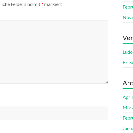
liche Felder sind mit
*
markiert
Febr
Nov
Ver
Ludo
Ex-S
Arc
Apri
März
Febr
Janu