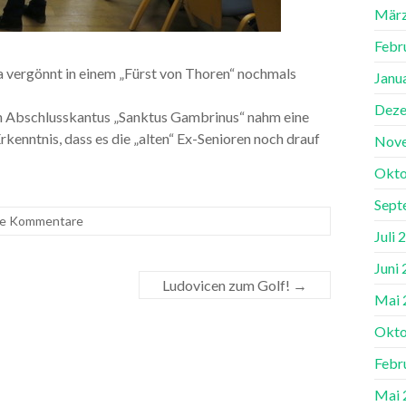
März
Febr
a vergönnt in einem „Fürst von Thoren“ nochmals
Janu
Deze
en Abschlusskantus „Sanktus Gambrinus“ nahm eine
kenntnis, dass es die „alten“ Ex-Senioren noch drauf
Nov
Okto
Sept
ne Kommentare
Juli 
Juni
Ludovicen zum Golf!
→
Mai 
Okto
Febr
Mai 