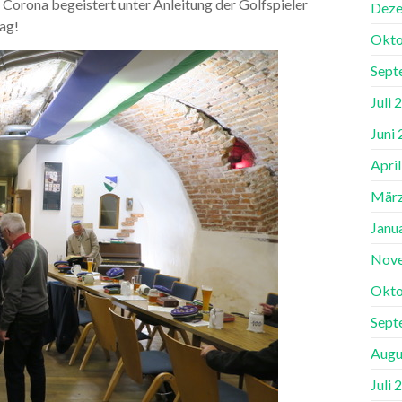
 Corona begeistert unter Anleitung der Golfspieler
Deze
rag!
Okto
Sept
Juli 
Juni
Apri
März
Janu
Nov
Okto
Sept
Augu
Juli 