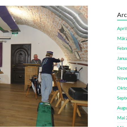
Arc
Apri
März
Febr
Janu
Deze
Nov
Okto
Sept
Augu
Mai 