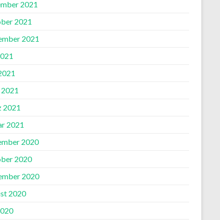
mber 2021
ber 2021
ember 2021
2021
 2021
l 2021
 2021
ar 2021
ember 2020
ber 2020
ember 2020
st 2020
2020