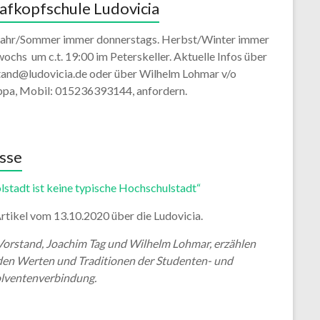
afkopfschule Ludovicia
jahr/Sommer immer donnerstags. Herbst/Winter immer
ochs um c.t. 19:00 im Peterskeller. Aktuelle Infos über
tand@ludovicia.de oder über Wilhelm Lohmar v/o
ppa, Mobil: 015236393144, anfordern.
sse
lstadt ist keine typische Hochschulstadt“
rtikel vom 13.10.2020 über die Ludovicia.
Vorstand, Joachim Tag und Wilhelm Lohmar, erzählen
den Werten und Traditionen der Studenten- und
lventenverbindung.