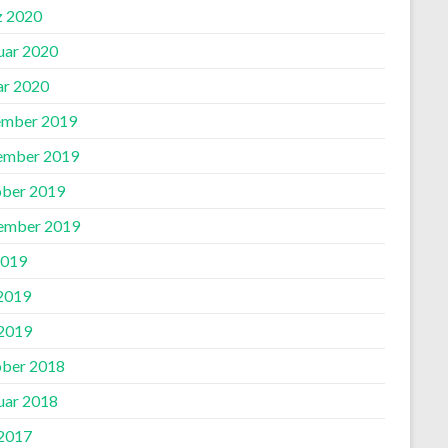
 2020
uar 2020
ar 2020
mber 2019
ember 2019
ber 2019
ember 2019
2019
 2019
2019
ber 2018
uar 2018
2017