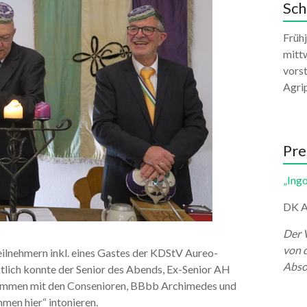
Sch
Früh
mittw
vors
Agri
Pre
„Ingo
DK A
Der 
von 
eilnehmern inkl. eines Gastes der KDStV Aureo-
Abso
tlich konnte der Senior des Abends, Ex-Senior AH
usammen mit den Consenioren, BBbb Archimedes und
men hier“ intonieren.