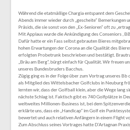
Während die etatmäßige Chargia entspannt dem Geschehe
Abends immer wieder durch „gescheite“ Bemerkungen u
Präsids, die sie sonst von den „Ex-Senioren“ oft zu „ertrag
Mit Applaus wurde die Ankündigung des Conseniors , BB
Dafür hatte er ein Fass selbst gebrauten Bieres mitge
hohen Erwartungen der Corona an die Qualität des Bier
erfolgten Probetrunk beschrieben und bestätigt. Brautra
„Bräu am Berg“, bürgt einfach für Qualität. Wir freuen un
unseres Bundesbruders Bacchus.
Zügig ging es in der Folge über zum Vortrag unseres Bb d
als Mitglied des Wittelsbacher Golfclubs in Neuburg frö
lernten wir, dass der Golfball klein, aber die Wege lang 
nächste Schlag ist. Faktisch gibt es 740 Golfplätze in De
weltweites Millionen-Business ist, bei dem Spitzenverdien
erklärte uns, dass ein „Handicap“ im Golf ein Punktesyste
bewertet und auch relativen Anfängern in einem Flight v
Zum Abschluss seines Vortrages hatte D‘Artagnan Praxi