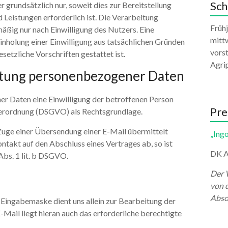
Sch
grundsätzlich nur, soweit dies zur Bereitstellung
 Leistungen erforderlich ist. Die Verarbeitung
Früh
ßig nur nach Einwilligung des Nutzers. Eine
mittw
Einholung einer Einwilligung aus tatsächlichen Gründen
vors
setzliche Vorschriften gestattet ist.
Agri
eitung personenbezogener Daten
r Daten eine Einwilligung der betroffenen Person
Pre
dverordnung (DSGVO) als Rechtsgrundlage.
 Zuge einer Übersendung einer E-Mail übermittelt
„Ingo
Kontakt auf den Abschluss eines Vertrages ab, so ist
DK A
Abs. 1 lit. b DSGVO.
Der 
von 
Abso
Eingabemaske dient uns allein zur Bearbeitung der
ail liegt hieran auch das erforderliche berechtigte