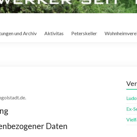
tungen und Archiv
Aktivitas
Peterskeller
Wohnheimvere
Ver
ngolstadt.de.
Ludo
ung
Ex-S
Viel
nenbezogener Daten