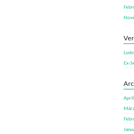
Febr
Nov
Ver
Ludo
Ex-S
Arc
Apri
März
Febr
Janu