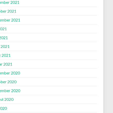
mber 2021
ber 2021
ember 2021
2021
 2021
l 2021
 2021
ar 2021
ember 2020
ber 2020
ember 2020
st 2020
2020