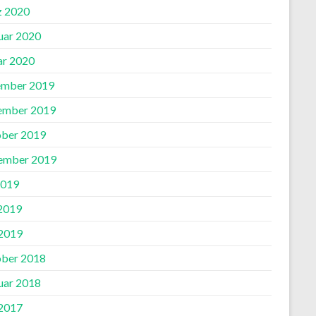
 2020
uar 2020
ar 2020
mber 2019
ember 2019
ber 2019
ember 2019
2019
 2019
2019
ber 2018
uar 2018
2017