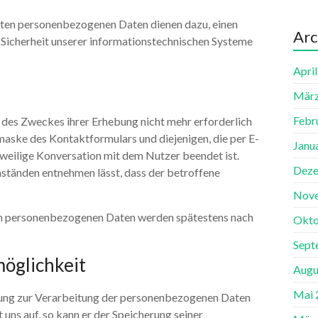
ten personenbezogenen Daten dienen dazu, einen
Arc
Sicherheit unserer informationstechnischen Systeme
Apri
März
Febr
g des Zweckes ihrer Erhebung nicht mehr erforderlich
aske des Kontaktformulars und diejenigen, die per E-
Janu
jeweilige Konversation mit dem Nutzer beendet ist.
Deze
mständen entnehmen lässt, dass der betroffene
Nov
n personenbezogenen Daten werden spätestens nach
Okto
Sept
öglichkeit
Augu
Mai 
ligung zur Verarbeitung der personenbezogenen Daten
uns auf, so kann er der Speicherung seiner