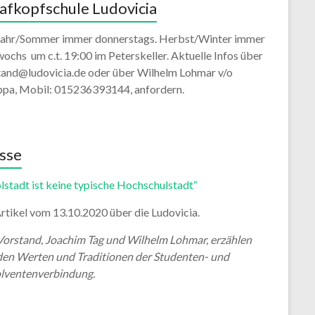
afkopfschule Ludovicia
jahr/Sommer immer donnerstags. Herbst/Winter immer
ochs um c.t. 19:00 im Peterskeller. Aktuelle Infos über
tand@ludovicia.de oder über Wilhelm Lohmar v/o
ppa, Mobil: 015236393144, anfordern.
sse
lstadt ist keine typische Hochschulstadt“
rtikel vom 13.10.2020 über die Ludovicia.
Vorstand, Joachim Tag und Wilhelm Lohmar, erzählen
den Werten und Traditionen der Studenten- und
lventenverbindung.