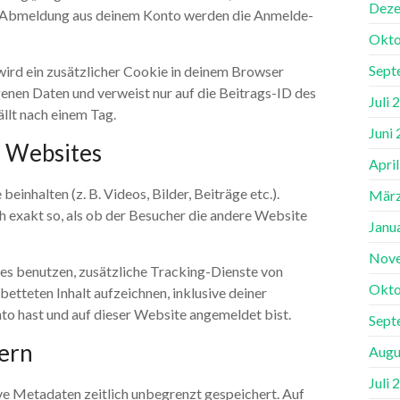
Deze
r Abmeldung aus deinem Konto werden die Anmelde-
Okto
Sept
 wird ein zusätzlicher Cookie in deinem Browser
enen Daten und verweist nur auf die Beitrags-ID des
Juli 
ällt nach einem Tag.
Juni
n Websites
Apri
einhalten (z. B. Videos, Bilder, Beiträge etc.).
März
h exakt so, als ob der Besucher die andere Website
Janu
Nov
s benutzen, zusätzliche Tracking-Dienste von
Okto
betteten Inhalt aufzeichnen, inklusive deiner
onto hast und auf dieser Website angemeldet bist.
Sept
hern
Augu
Juli 
ve Metadaten zeitlich unbegrenzt gespeichert. Auf