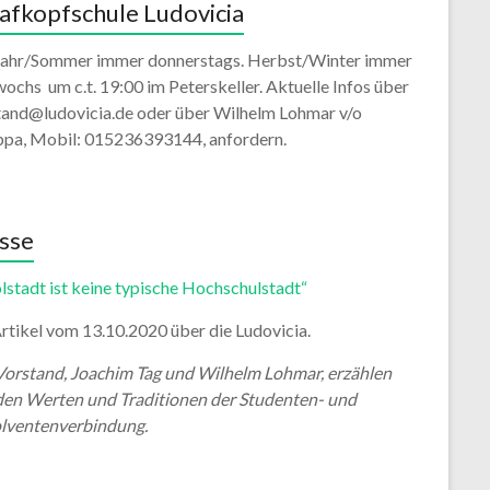
afkopfschule Ludovicia
jahr/Sommer immer donnerstags. Herbst/Winter immer
ochs um c.t. 19:00 im Peterskeller. Aktuelle Infos über
tand@ludovicia.de oder über Wilhelm Lohmar v/o
ppa, Mobil: 015236393144, anfordern.
sse
lstadt ist keine typische Hochschulstadt“
rtikel vom 13.10.2020 über die Ludovicia.
Vorstand, Joachim Tag und Wilhelm Lohmar, erzählen
den Werten und Traditionen der Studenten- und
lventenverbindung.