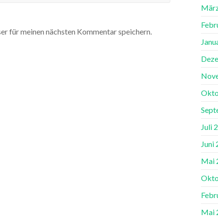
März
Febr
er für meinen nächsten Kommentar speichern.
Janu
Deze
Nov
Okto
Sept
Juli 
Juni
Mai 
Okto
Febr
Mai 