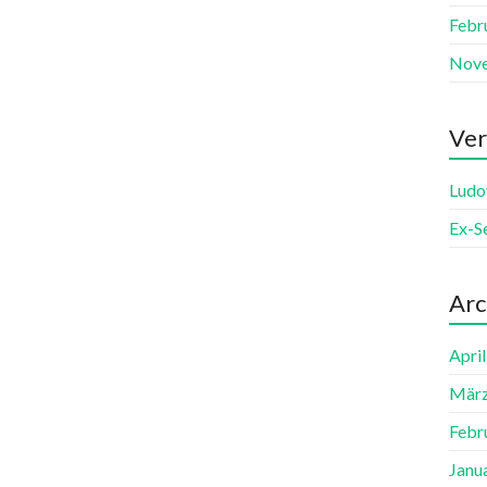
Febr
Nov
Ver
Ludo
Ex-S
Arc
Apri
März
Febr
Janu