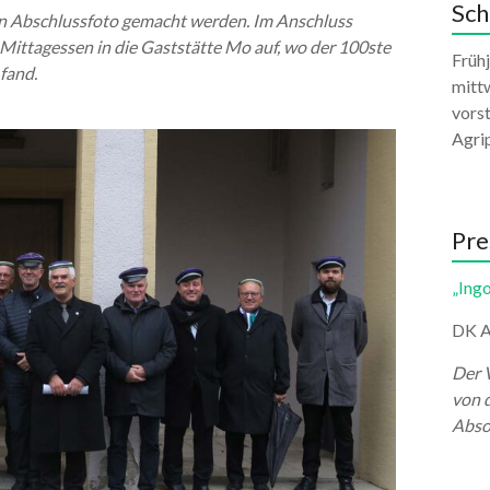
Sch
ein Abschlussfoto gemacht werden. Im Anschluss
ittagessen in die Gaststätte Mo auf, wo der 100ste
Früh
fand.
mittw
vors
Agri
Pre
„Ingo
DK A
Der 
von 
Abso