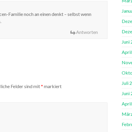
März
Janu
icen-Familie noch an einen denkt – selbst wenn
.
Deze
Deze
Antworten
Juni
Apri
Nov
Okto
Juli 
liche Felder sind mit
*
markiert
Juni
Apri
März
Febr