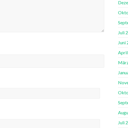
Deze
Okto
Sept
Juli 
Juni
Apri
März
Janu
Nov
Okto
Sept
Augu
Juli 