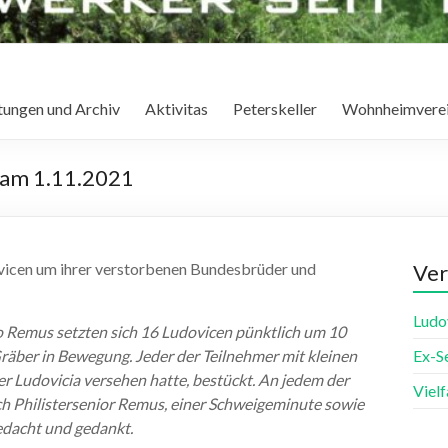
tungen und Archiv
Aktivitas
Peterskeller
Wohnheimvere
 am 1.11.2021
dovicen um ihrer verstorbenen Bundesbrüder und
Ver
Ludo
/o Remus setzten sich 16 Ludovicen pünktlich um 10
äber in Bewegung. Jeder der Teilnehmer mit kleinen
Ex-S
er Ludovicia versehen hatte, bestückt. An jedem der
Viel
 Philistersenior Remus, einer Schweigeminute sowie
edacht und gedankt.