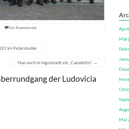
Arc
Ein Kommentar
Apri
März
21 im Peterskeller
Febr
Janu
Nun auch in Ingolstadt ein „Canaletto“.
→
Deze
äberrundgang der Ludovicia
Nov
Okto
Sept
Augu
Mai 