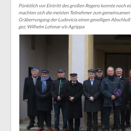
Pünktlich vor Eintritt des großen Regens konnte noch 
machten sich die meisten Teilnehmer zum gemeinsamen M
Gräberrungang der Ludovicia einen geselligen Abschluß 
gez. Wilhelm Lohmar v/o Agrippa