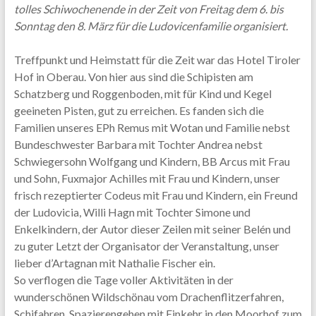
tolles Schiwochenende in der Zeit von Freitag dem 6. bis
Sonntag den 8. März für die Ludovicenfamilie organisiert.
Treffpunkt und Heimstatt für die Zeit war das Hotel Tiroler
Hof in Oberau. Von hier aus sind die Schipisten am
Schatzberg und Roggenboden, mit für Kind und Kegel
geeineten Pisten, gut zu erreichen. Es fanden sich die
Familien unseres EPh Remus mit Wotan und Familie nebst
Bundeschwester Barbara mit Tochter Andrea nebst
Schwiegersohn Wolfgang und Kindern, BB Arcus mit Frau
und Sohn, Fuxmajor Achilles mit Frau und Kindern, unser
frisch rezeptierter Codeus mit Frau und Kindern, ein Freund
der Ludovicia, Willi Hagn mit Tochter Simone und
Enkelkindern, der Autor dieser Zeilen mit seiner Belén und
zu guter Letzt der Organisator der Veranstaltung, unser
lieber d’Artagnan mit Nathalie Fischer ein.
So verflogen die Tage voller Aktivitäten in der
wunderschönen Wildschönau vom Drachenflitzerfahren,
Schifahren, Spazierengehen mit Einkehr in den Moorhof zum